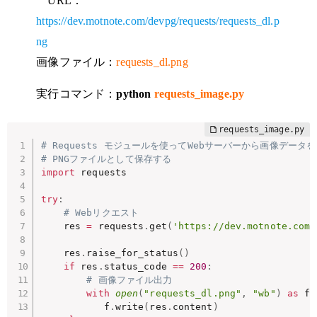
URL：
https://dev.motnote.com/devpg/requests/requests_dl.p
ng
画像ファイル：
requests_dl.png
実行コマンド：
python
requests_image.py
# Requests モジュールを使ってWebサーバーから画像データ
# PNGファイルとして保存する
import
 requests

try
:
# Webリクエスト
    res 
=
 requests
.
get
(
'https://dev.motnote.com/
    res
.
raise_for_status
(
)
if
 res
.
status_code 
==
200
:
# 画像ファイル出力
with
open
(
"requests_dl.png"
,
"wb"
)
as
 f
:
           f
.
write
(
res
.
content
)