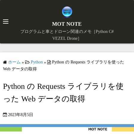
コ
ン
テ
MOT NOTE
ン
プログラムと車とドローン関連のメモ［Python C#
ツ
VEZEL Drone］
X
へ
ス
キ
ホーム
Python
Python の Requests ライブラリを使った
»
»
ッ
Web データの取得
プ
Python の Requests ライブラリを使
った Web データの取得
2023年8月5日