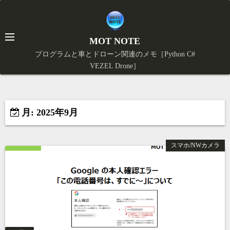
コ
ン
テ
MOT NOTE
ン
プログラムと車とドローン関連のメモ［Python C#
ツ
VEZEL Drone］
X
へ
ス
キ
月:
2025年9月
ッ
プ
スマホ/NWカメラ