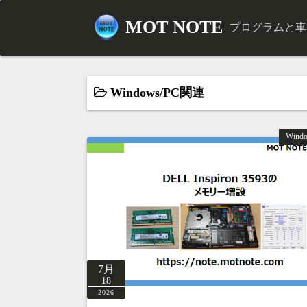
コ
MOT NOTE
ン
プログラムと車とド
テ
ン
ツ
Windows/PC関連
へ
ス
キ
Wind
ッ
プ
7月
18
2026