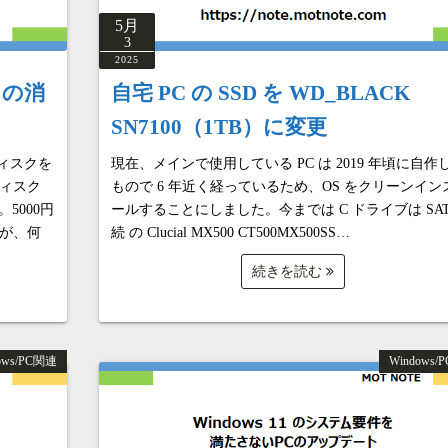
5月
3
2025
クの消
自宅 PC の SSD を WD_BLACK
SN7100（1TB）に変更
ディスクを
現在、メインで使用している PC は 2019 年頃に自作
ィスク
もので 6 年近く経っているため、OS をクリーンイン
5000円
ールすることにしました。今までは C ドライブは SA
が、何
続 の Clucial MX500 CT500MX500SS…
続きを読む
ows/PC関連
Windows/