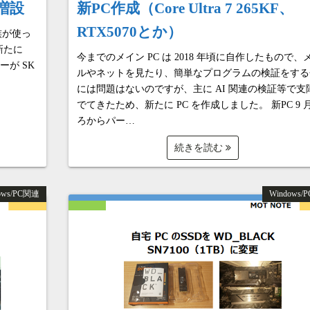
ー増設
新PC作成（Core Ultra 7 265KF、
RTX5070とか）
家族が使っ
新たに
今までのメイン PC は 2018 年頃に自作したもので、
ーが SK
ルやネットを見たり、簡単なプログラムの検証をする
には問題はないのですが、主に AI 関連の検証等で支
でてきたため、新たに PC を作成しました。 新PC 9 
ろからパー…
続きを読む
ows/PC関連
Windows/