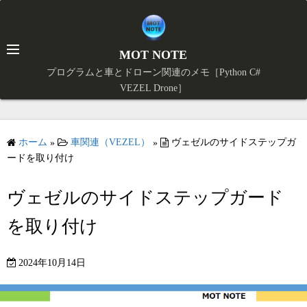
コ
ン
テ
MOT NOTE
ン
プログラムと車とドローン関連のメモ［Python C#
ツ
VEZEL Drone］
X
へ
ス
キ
ホーム
車関連（VEZEL）
ヴェゼルのサイドステップガ
»
»
ッ
ードを取り付け
プ
ヴェゼルのサイドステップガード
を取り付け
2024年10月14日