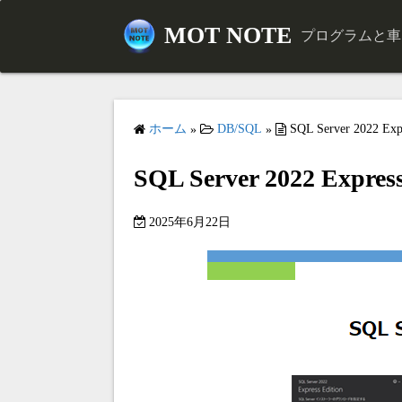
コ
MOT NOTE
ン
プログラムと車とド
テ
ン
ツ
へ
ホーム
DB/SQL
SQL Server 2022
»
»
ス
SQL Server 2022 Ex
キ
ッ
プ
2025年6月22日