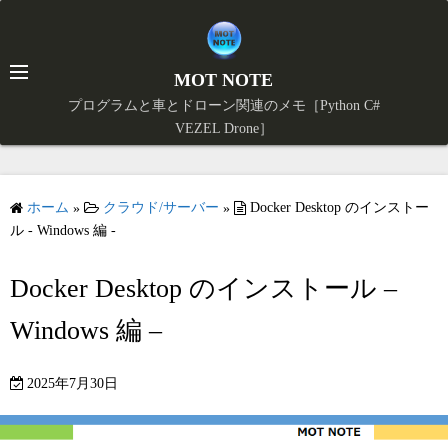
コ
ン
テ
MOT NOTE
ン
プログラムと車とドローン関連のメモ［Python C#
ツ
VEZEL Drone］
X
へ
ス
キ
ホーム
クラウド/サーバー
Docker Desktop のインストー
»
»
ッ
ル - Windows 編 -
プ
Docker Desktop のインストール –
Windows 編 –
2025年7月30日